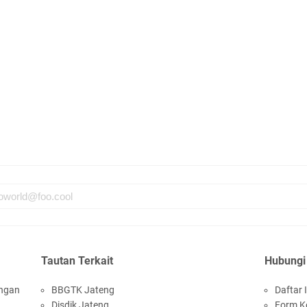
A
M
M
aw
Ne
Tautan Terkait
Hubungi
P
ungan
BBGTK Jateng
Daftar I
Ke
Disdik Jateng
Form K