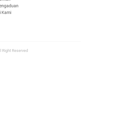
engaduan
i Kami
EKAPITULASI REALISASI
ENGGUNAAN DANA BOSP
l Right Reserved
AHAP 2 TAHUN 2025