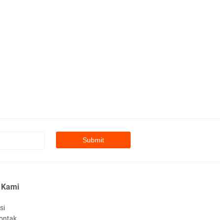
man, Nyaman, dan
enyenangkan
PLS Hari Pertama: Langkah
al menjadi bagian dari SMA
geri 1 Purwodadi
 Kami
engumuman Kelulusan Siswa
si
las XII TP 2025/2026
ontak