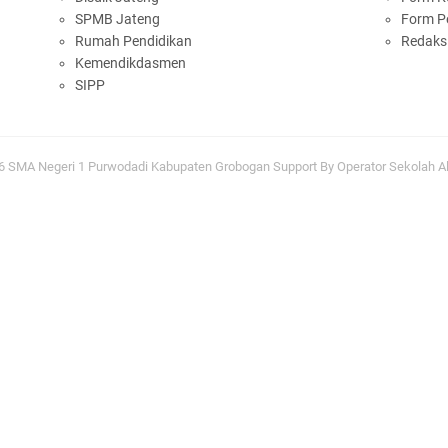
SPMB Jateng
Form P
Rumah Pendidikan
Redaks
Kemendikdasmen
SIPP
R
P
26
SMA Negeri 1 Purwodadi Kabupaten Grobogan
Support By
Operator Sekolah
Al
T