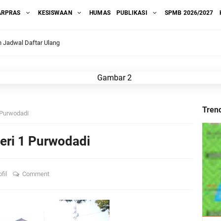
ARPRAS
KESISWAAN
HUMAS
PUBLIKASI
SPMB 2026/2027
Jadwal Daftar Ulang
MA Negeri 1 Purwodadi Tahun Pelajaran 2023/2024
si
Asked Question)
Tren
 Purwodadi
Negeri 1 Purwodadi Tahun Pelajaran 2023/ 2024
eri 1 Purwodadi
ir dan Daftar Ulang
ofil
Comment
araan
egeri 1 Purwodadi Tahun Pelajaran 2023/ 2024