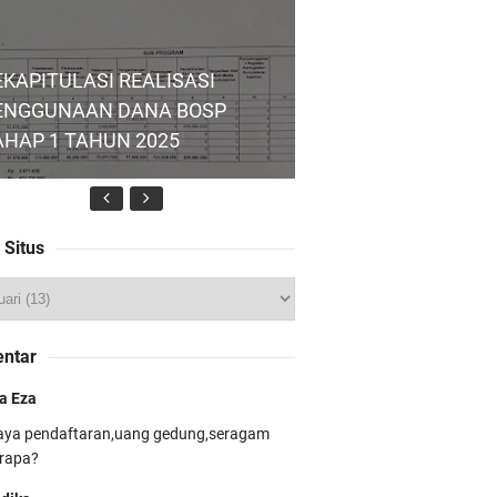
EKAPITULASI REALISASI
ENGGUNAAN DANA BOSP
AHAP 1 TAHUN 2025
 Situs
LS Hari Kelima: Selebrasi,
ntar
klarasi, dan Komitmen
a Eza
aya pendaftaran,uang gedung,seragam
rapa?