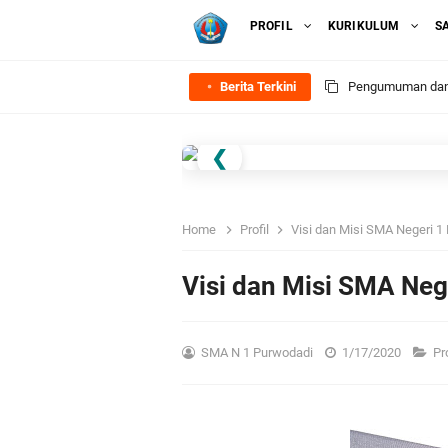
PROFIL
KURIKULUM
S
Berita Terkini
Pengumuman dan 
Informasi PPDB S
❮
Konversi Akredita
FAQ (Frequently 
Home
Profil
Visi dan Misi SMA Negeri 1
Zonasi PPDB SMA 
Visi dan Misi SMA Neg
Seleksi, Nilai Akh
SMA N 1 Purwodadi
1/17/2020
Pr
Jenis-Jenis Keju
Jalur PPDB SMA N