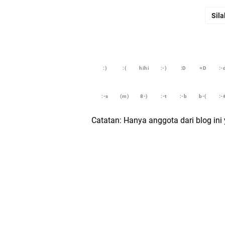
Sila
:)
:(
hihi
:-)
:D
=D
:-
:-s
(m)
8-)
:-t
:-b
b-(
:-
Catatan: Hanya anggota dari blog in