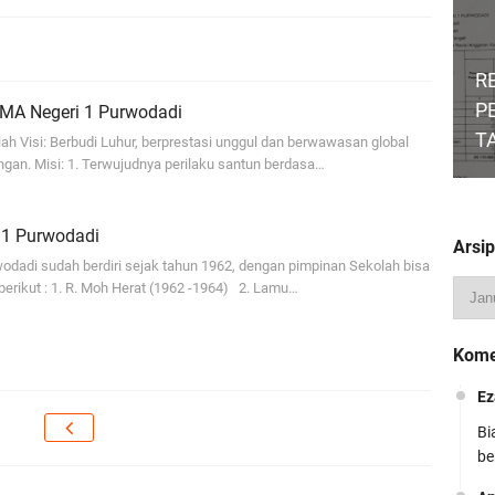
R
P
SMA Negeri 1 Purwodadi
T
lah Visi: Berbudi Luhur, berprestasi unggul dan berwawasan global
ungan. Misi: 1. Terwujudnya perilaku santun berdasa…
 1 Purwodadi
Arsip
odadi sudah berdiri sejak tahun 1962, dengan pimpinan Sekolah bisa
berikut : 1. R. Moh Herat (1962 -1964) 2. Lamu…
MP
Kome
De
Ez
Bi
be