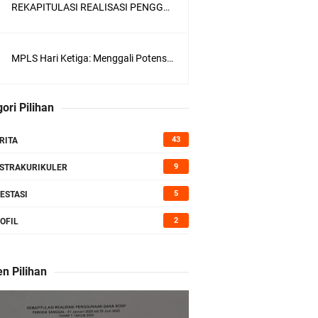
REKAPITULASI REALISASI PENGGUNAAN DANA BOSP TAHAP 1 TAHUN 2025
MPLS Hari Ketiga: Menggali Potensi, Merajut Asa
ori Pilihan
43
RITA
9
STRAKURIKULER
5
ESTASI
2
OFIL
n Pilihan