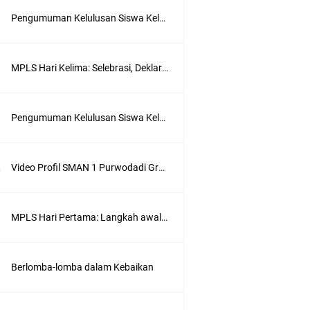
Pengumuman Kelulusan Siswa Kelas XII TP 2024/2025
MPLS Hari Kelima: Selebrasi, Deklarasi, dan Komitmen
Pengumuman Kelulusan Siswa Kelas XII TP 2025/2026
Video Profil SMAN 1 Purwodadi Grobogan
MPLS Hari Pertama: Langkah awal menjadi bagian dari SMA Negeri 1 Purwodadi
Berlomba-lomba dalam Kebaikan