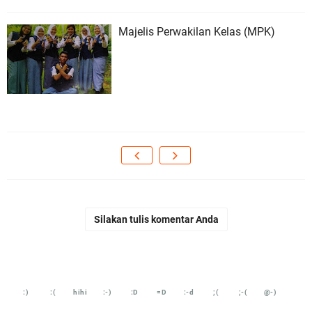
Majelis Perwakilan Kelas (MPK)
Silakan tulis komentar Anda
:)
:(
hihi
:-)
:D
=D
:-d
;(
;-(
@-)