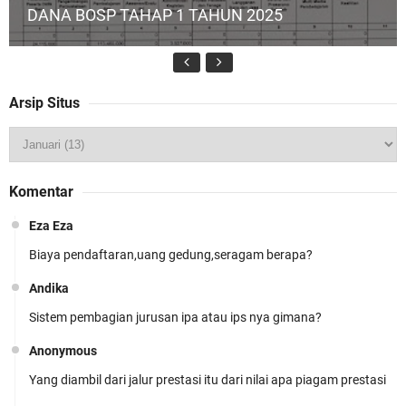
DANA BOSP TAHAP 1 TAHUN 2025
Arsip Situs
MPLS Hari Kelima: Selebrasi, Deklarasi, dan
Komentar
Komitmen
Eza Eza
Biaya pendaftaran,uang gedung,seragam berapa?
Andika
Sistem pembagian jurusan ipa atau ips nya gimana?
MPLS Hari Keempat: Menumbuhkan Kreativitas
Anonymous
dan Kebiasaan Hebat
Yang diambil dari jalur prestasi itu dari nilai apa piagam prestasi