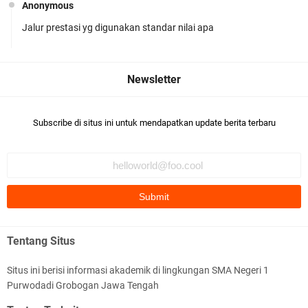
Anonymous
Jalur prestasi yg digunakan standar nilai apa
Me
Tidak dek
MPLS Hari Ketiga: Menggali Potensi, Merajut
Anonymous
Asa
Masih ada tes mapel atau tidak?
Subscribe di situs ini untuk mendapatkan update berita terbaru
MPLS Hari Kedua: Lingkungan Aman, Nyaman,
Tentang Situs
dan Menyenangkan
Situs ini berisi informasi akademik di lingkungan SMA Negeri 1
Purwodadi Grobogan Jawa Tengah