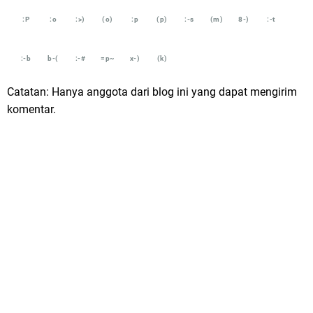
:P
:o
:>)
(o)
:p
(p)
:-s
(m)
8-)
:-t
:-b
b-(
:-#
=p~
x-)
(k)
Catatan: Hanya anggota dari blog ini yang dapat mengirim
komentar.