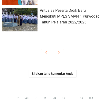
Antusias Peserta Didik Baru
Mengikuti MPLS SMAN 1 Purwodadi
Tahun Pelajaran 2022/2023
Silakan tulis komentar Anda
:)
:(
hihi
:-)
:D
=D
:-d
;(
;-(
@-)