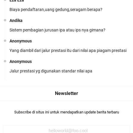
Eza Eza
Biaya pendaftaran,uang gedung,seragam berapa?
Andika
Sistem pembagian jurusan ipa atau ips nya gimana?
MPLS Hari Keempat: Menumbuhkan Kreativitas
Anonymous
dan Kebiasaan Hebat
Yang diambil dari jalur prestasi itu dari nilai apa piagam prestasi
Anonymous
Jalur prestasi yg digunakan standar nilai apa
Me
Tidak dek
MPLS Hari Ketiga: Menggali Potensi, Merajut
Anonymous
Asa
Masih ada tes mapel atau tidak?
Subscribe di situs ini untuk mendapatkan update berita terbaru