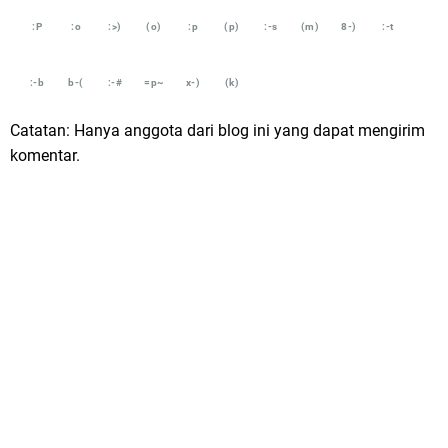
:P
:o
:>)
(o)
:p
(p)
:-s
(m)
8-)
:-t
:-b
b-(
:-#
=p~
x-)
(k)
Catatan: Hanya anggota dari blog ini yang dapat mengirim
komentar.