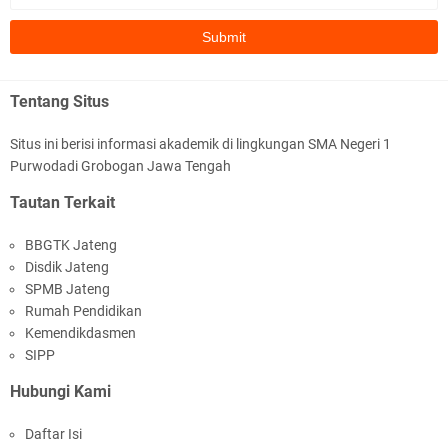
MPLS Hari Kedua: Lingkungan Aman, Nyaman,
Tentang Situs
dan Menyenangkan
Situs ini berisi informasi akademik di lingkungan SMA Negeri 1
Purwodadi Grobogan Jawa Tengah
Tautan Terkait
BBGTK Jateng
Disdik Jateng
SPMB Jateng
MPLS Hari Pertama: Langkah awal menjadi
Rumah Pendidikan
bagian dari SMA Negeri 1 Purwodadi
Kemendikdasmen
SIPP
Hubungi Kami
Daftar Isi