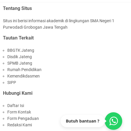
MPLS Hari Kedua: Lingkungan Aman, Nyaman,
Tentang Situs
dan Menyenangkan
Situs ini berisi informasi akademik di lingkungan SMA Negeri 1
Purwodadi Grobogan Jawa Tengah
Tautan Terkait
BBGTK Jateng
Disdik Jateng
SPMB Jateng
MPLS Hari Pertama: Langkah awal menjadi
Rumah Pendidikan
bagian dari SMA Negeri 1 Purwodadi
Kemendikdasmen
SIPP
Hubungi Kami
Daftar Isi
Form Kontak
Form Pengaduan
Butuh bantuan ?
Pengumuman Kelulusan Siswa Kelas XII TP
Redaksi Kami
2025/2026