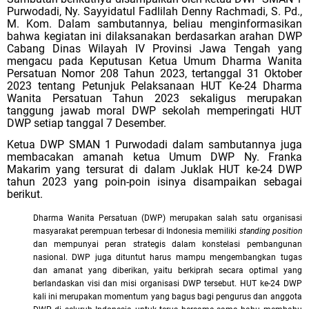
Purwodadi, Ny. Sayyidatul Fadlilah Denny Rachmadi, S. Pd.,
M. Kom. Dalam sambutannya, beliau menginformasikan
bahwa kegiatan ini dilaksanakan berdasarkan arahan DWP
Cabang Dinas Wilayah IV Provinsi Jawa Tengah yang
mengacu pada Keputusan Ketua Umum Dharma Wanita
Persatuan Nomor 208 Tahun 2023, tertanggal 31 Oktober
2023 tentang Petunjuk Pelaksanaan HUT Ke-24 Dharma
Wanita Persatuan Tahun 2023 sekaligus merupakan
tanggung jawab moral DWP sekolah memperingati HUT
DWP setiap tanggal 7 Desember.
Ketua DWP SMAN 1 Purwodadi dalam sambutannya juga
membacakan amanah ketua Umum DWP Ny. Franka
Makarim yang tersurat di dalam Juklak HUT ke-24 DWP
tahun 2023 yang poin-poin isinya disampaikan sebagai
berikut.
Dharma Wanita Persatuan (DWP) merupakan salah satu organisasi
masyarakat perempuan terbesar di Indonesia memiliki
standing position
dan mempunyai peran strategis dalam konstelasi pembangunan
nasional. DWP juga dituntut harus mampu mengembangkan tugas
dan amanat yang diberikan, yaitu berkiprah secara optimal yang
berlandaskan visi dan misi organisasi DWP tersebut. HUT ke-24 DWP
kali ini merupakan momentum yang bagus bagi pengurus dan anggota