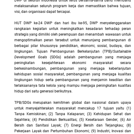
DWP di seluruh Indonesia untuk terus bersama-sama bahu membahu
melaksanakan seluruh program kerja dan memastikan bahwa tujuan,
visi, dan organisasi dapat tercapai.
HUT DWP ke-24 DWP dan hari ibu ke-95, DWP menyelenggarakan
rangkaian kegiatan untuk meningkatkan kesadaran terhadap peran
strategis yang dimiliki oleh perempuan dan menambah wawasan untuk
mengoptimalkan peran tersebut untuk menunjang pembangunan di
berbagai pilar khususnya pendidikan, ekonomi, sosial, budaya, dan
lingkungan.
Tujuan Pembangunan Berkelanjutan (TPB)/
Sustainable
Development Goals
(SDGs) adalah pembangunan yang menjaga
peningkatan kesejahteraan ekonomi masyarakat secara
berkesinambungan, pembangunan yang menjaga keberlanjutan
kehidupan sosial masyarakat, pembangunan yang menjaga kualitas
lingkungan hidup serta pembangunan yang menjamin keadilan dan
terlaksananya tata kelola yang mampu menjaga peningkatan kualitas
hidup dari satu generasi berikutnya.
TPB/SDGs merupakan kemitmen global dan nasional dalam upaya
untuk menyejahterakan masyarakat mencakup 17 tujuan yaitu (1)
Tanpa Kemiskinan; (2) Tanpa Kelaparan; (3) Kehidupan Sehat dan
Sejahtera; (4) Pendidikan Berkualitas; (5) Kesetaraan Gender; (6) Air
Bersih dan Sanitasi Layak; (7) Energi Bersih dan Terjangkau; (8)
Pekerjaan Layak dan Pertumbuhan Ekonomi; (9) Industri, Inovasi dan