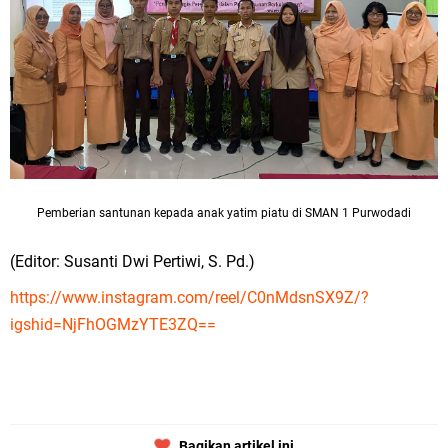
Pemberian santunan kepada anak yatim piatu di SMAN 1 Purwodadi
(Editor: Susanti Dwi Pertiwi, S. Pd.)
https://www.instagram.com/reel/C0nMdsnSX9Z/?
igshid=NjFhOGMzYTE3ZQ==
Bagikan artikel ini