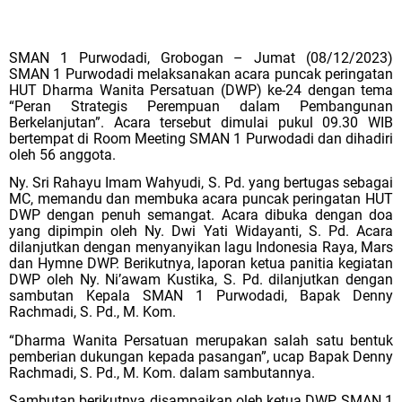
SMAN 1 Purwodadi, Grobogan
–
Jumat (08/12/2023)
SMAN 1 Purwodadi melaksanakan acara puncak peringatan
HUT Dharma Wanita Persatuan (DWP) ke-24 dengan tema
“Peran Strategis Perempuan dalam Pembangunan
Berkelanjutan”. Acara tersebut dimulai pukul 09.30 WIB
bertempat di Room Meeting SMAN 1 Purwodadi dan dihadiri
oleh 56 anggota.
Ny. Sri Rahayu Imam Wahyudi, S. Pd. yang bertugas sebagai
MC, memandu dan membuka acara puncak peringatan HUT
DWP dengan penuh semangat. Acara dibuka dengan doa
yang dipimpin oleh Ny. Dwi Yati Widayanti, S. Pd. Acara
dilanjutkan dengan menyanyikan lagu Indonesia Raya, Mars
dan Hymne DWP. Berikutnya, laporan ketua panitia kegiatan
DWP oleh Ny. Ni’awam Kustika, S. Pd. dilanjutkan dengan
sambutan Kepala SMAN 1 Purwodadi, Bapak Denny
Rachmadi, S. Pd., M. Kom.
“Dharma Wanita Persatuan merupakan salah satu bentuk
pemberian dukungan kepada pasangan”, ucap Bapak Denny
Rachmadi, S. Pd., M. Kom. dalam sambutannya.
Sambutan berikutnya disampaikan oleh ketua DWP SMAN 1