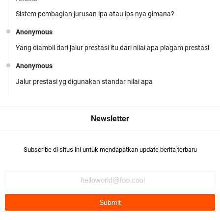
Sistem pembagian jurusan ipa atau ips nya gimana?
MPLS Hari Keempat: Menumbuhkan Kreativitas
Anonymous
dan Kebiasaan Hebat
Yang diambil dari jalur prestasi itu dari nilai apa piagam prestasi
Anonymous
Jalur prestasi yg digunakan standar nilai apa
Me
Tidak dek
MPLS Hari Ketiga: Menggali Potensi, Merajut
Anonymous
Asa
Masih ada tes mapel atau tidak?
Subscribe di situs ini untuk mendapatkan update berita terbaru