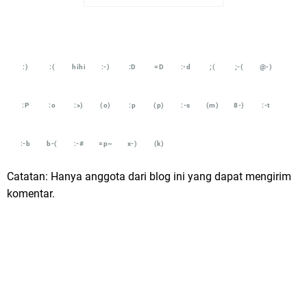
:)
:(
hihi
:-)
:D
=D
:-d
;(
;-(
@-)
:P
:o
:>)
(o)
:p
(p)
:-s
(m)
8-)
:-t
:-b
b-(
:-#
=p~
x-)
(k)
Catatan: Hanya anggota dari blog ini yang dapat mengirim
komentar.