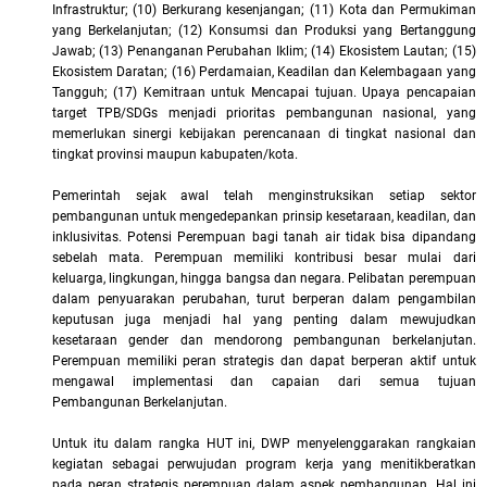
Infrastruktur; (10) Berkurang kesenjangan; (11) Kota dan Permukiman
yang Berkelanjutan; (12) Konsumsi dan Produksi yang Bertanggung
Jawab; (13) Penanganan Perubahan Iklim; (14) Ekosistem Lautan; (15)
Ekosistem Daratan; (16) Perdamaian, Keadilan dan Kelembagaan yang
Tangguh; (17) Kemitraan untuk Mencapai tujuan. Upaya pencapaian
target TPB/SDGs menjadi prioritas pembangunan nasional, yang
memerlukan sinergi kebijakan perencanaan di tingkat nasional dan
tingkat provinsi maupun kabupaten/kota.
Pemerintah sejak awal telah menginstruksikan setiap sektor
pembangunan untuk mengedepankan prinsip kesetaraan, keadilan, dan
inklusivitas. Potensi Perempuan bagi tanah air tidak bisa dipandang
sebelah mata. Perempuan memiliki kontribusi besar mulai dari
keluarga, lingkungan, hingga bangsa dan negara. Pelibatan perempuan
dalam penyuarakan perubahan, turut berperan dalam pengambilan
keputusan juga menjadi hal yang penting dalam mewujudkan
kesetaraan gender dan mendorong pembangunan berkelanjutan.
Perempuan memiliki peran strategis dan dapat berperan aktif untuk
mengawal implementasi dan capaian dari semua tujuan
Pembangunan Berkelanjutan.
Untuk itu dalam rangka HUT ini, DWP menyelenggarakan rangkaian
kegiatan sebagai perwujudan program kerja yang menitikberatkan
pada peran strategis perempuan dalam aspek pembangunan. Hal ini