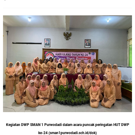
Kegiatan DWP SMAN 1 Purwodadi dalam acara puncak peringatan HUT DWP
ke-24 (sman1purwodadi.sch.id/dok)